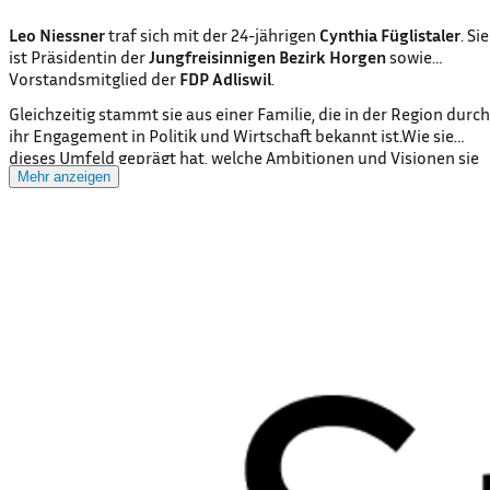
Leo Niessner
traf sich mit der 24-jährigen
Cynthia Füglistaler
. Sie
ist Präsidentin der
Jungfreisinnigen Bezirk Horgen
sowie
Vorstandsmitglied der
FDP Adliswil
.
Gleichzeitig stammt sie aus einer Familie, die in der Region durch
ihr Engagement in Politik und Wirtschaft bekannt ist.Wie sie
dieses Umfeld geprägt hat, welche Ambitionen und Visionen sie
verfolgt und wie es sich anfühlt, mit dem eigenen Bruder im
Mehr anzeigen
Parteivorstand zu sein – davon erzählt sie im Gespräch.