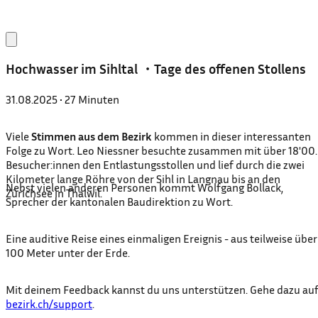
Hochwasser im Sihltal ・Tage des offenen Stollens
31.08.2025
•
27 Minuten
Viele
Stimmen aus dem Bezirk
kommen in dieser interessanten
Folge zu Wort. Leo Niessner besuchte zusammen mit über 18'00
Besucher:innen den Entlastungsstollen und lief durch die zwei
Kilometer lange Röhre von der Sihl in Langnau bis an den
Nebst vielen anderen Personen kommt Wolfgang Bollack,
Zürichsee in Thalwil.
Sprecher der kantonalen Baudirektion zu Wort.
Eine auditive Reise eines einmaligen Ereignis - aus teilweise über
100 Meter unter der Erde.
Mit deinem Feedback kannst du uns unterstützen. Gehe dazu au
⁠bezirk.ch/support⁠
.