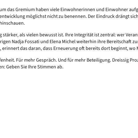
d um das Gremium haben viele Einwohnerinnen und Einwohner aufge
wicklung möglichst nicht zu benennen. Der Eindruck drängt sich auf
 hinschauen.
tärker, als vielen bewusst ist. Ihre Integrität ist zentral: wer 
igen Nadja Fossati und Elena Michel weiterhin ihre Bereitschaft zu
st, erinnert das daran, dass Erneuerung oft bereits dort beginnt, wo
fenheit. Für mehr Gespräch. Und für mehr Beteiligung. Dreissig P
en: Geben Sie Ihre Stimmen ab.